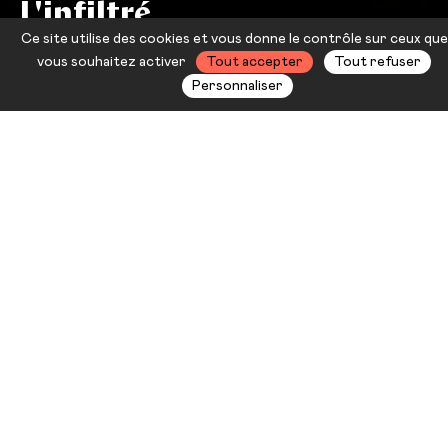
L'infiltré
Ce site utilise des cookies et vous donne le contrôle sur ceux que
Océan
vous souhaitez activer
Tout accepter
Tout refuser
Personnaliser
Océan est un « infiltré » dans le
monde des hommes. Enfant des
années 1980, il raconte son
apprentissage de la masculinité et
de la blanchité en prenant appui sur
son apprentissage des catégories
homme – femme, puis de son
expérience de transition de genre,
mais aussi de l’histoire
scientifique. Construit en trois