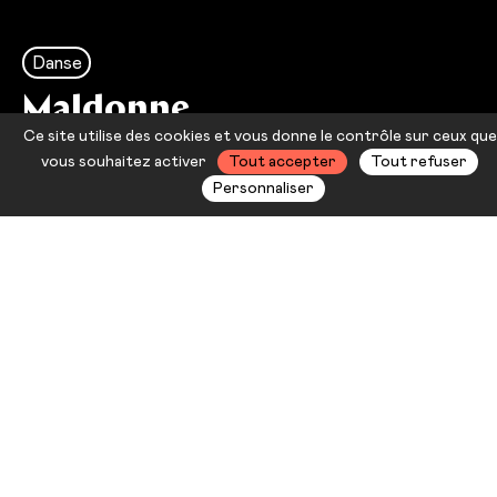
Danse
Maldonne
Ce site utilise des cookies et vous donne le contrôle sur ceux que
Leïla Ka
vous souhaitez activer
Tout accepter
Tout refuser
Personnaliser
Étoile montante de la danse
contemporaine, Leïla Ka met en
scène un quintette vêtu de robes de
mille couleurs. À ses côtés, nous
plongeons dans une exploration du
féminin fait de fragilités et de
révoltes, de luttes et
d’émancipation.