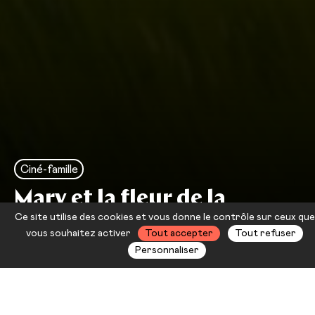
Ciné-famille
Mary et la fleur de la
Ce site utilise des cookies et vous donne le contrôle sur ceux que
sorcière
vous souhaitez activer
Tout accepter
Tout refuser
Personnaliser
C’est l’été. Mary vient
d’emménager chez sa grand-tante