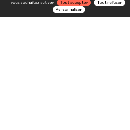
Warluzel
vous souhaitez activer
Tout accepter
Tout refuser
Personnaliser
Seule en scène, sous le regard tout
en nuances de Charles Berling,
Bérengère Warluzel porte au
plateau la voix et la pensée de
Maria Montessori, cette femme
qui a pris le parti de l’amour et de la
liberté. Un spectacle intense et
inspirant.