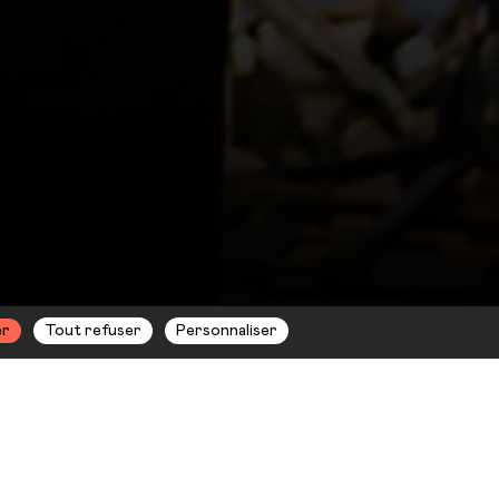
er
Tout refuser
Personnaliser
o renaît le
 singuliers : un