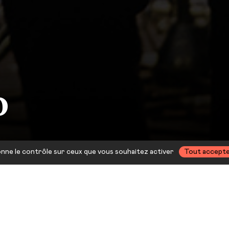
O
donne le contrôle sur ceux que vous souhaitez activer
Tout accept
 sa disparition, Claude Nougar
ge musical par trois artistes