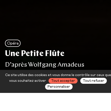
Opéra
Une Petite Flûte
D’après Wolfgang Amadeus
Mozart — Julie Depardieu — Joël
Ce site utilise des cookies et vous donne le contrôle sur ceux que
Soichez
vous souhaitez activer
Tout accepter
Tout refuser
Personnaliser
Un opéra participatif pour
s’adonner au chant en famille et