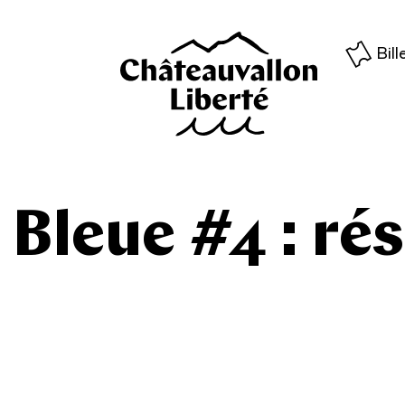
Bill
 Bleue #4 : ré