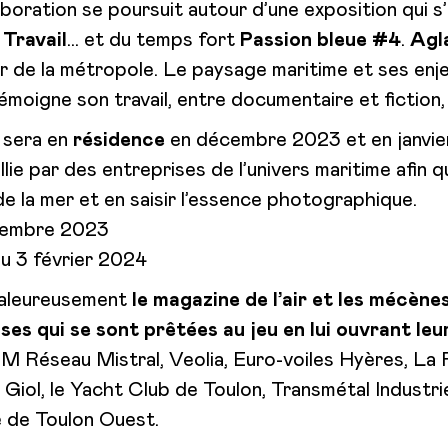
boration se poursuit autour d’une exposition qui s’in
Travail
… et du temps fort
Passion bleue #4
.
Agl
 mer de la métropole. Le paysage maritime et ses en
moigne son travail, entre documentaire et fiction
 sera en
résidence
en décembre 2023 et en janvie
llie par des entreprises de l’univers maritime afin 
 de la mer et en saisir l’essence photographique.
écembre 2023
au 3 février 2024
haleureusement
le magazine de l’air et les mécèn
ises qui se sont prêtées au jeu en lui ouvrant le
 Réseau Mistral, Veolia, Euro-voiles Hyères, La 
Giol, le Yacht Club de Toulon, Transmétal Industrie
de Toulon Ouest.