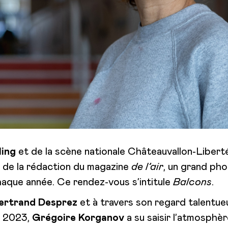
ling
et de la scène nationale Châteauvallon-Liberté
r de la rédaction du magazine
de l’air
, un grand pho
haque année. Ce rendez-vous s’intitule
Balcons
.
ertrand Desprez
et à travers son regard talentue
En 2023,
Grégoire Korganov
a su saisir l’atmosphèr