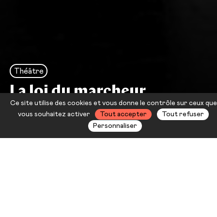
Théâtre
La loi du marcheur
Ce site utilise des cookies et vous donne le contrôle sur ceux que
Nicolas Bouchaud — Éric Didry
vous souhaitez activer
Tout accepter
Tout refuser
Personnaliser
Janvier 1992. Serge Daney est
atteint du Sida. Quelques mois
avant sa mort, dans l’émission
Océaniques
, il s’entretient avec
Régis Debray sur son parcours de