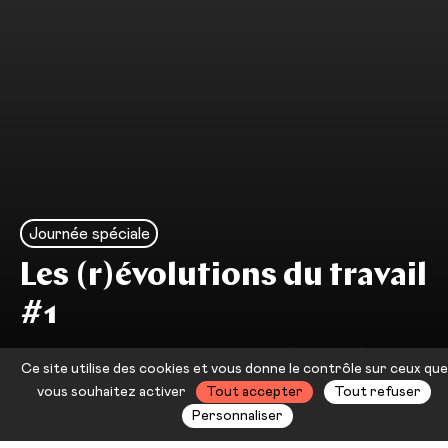
Journée spéciale
Les (r)évolutions du travail
#1
Marie-Anne Dujarier & bien plus
Ce site utilise des cookies et vous donne le contrôle sur ceux que
encore
vous souhaitez activer
Tout accepter
Tout refuser
Personnaliser