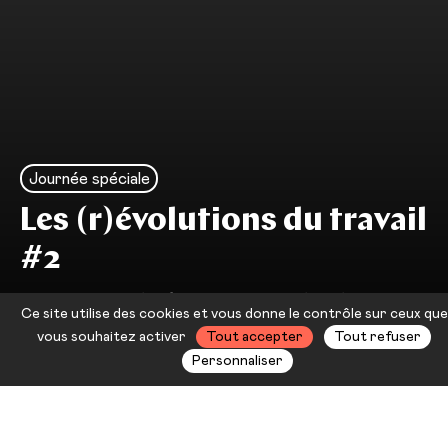
Journée spéciale
Les (r)évolutions du travail
#2
Boris Cyrulnik, Jean Viard & bien
Ce site utilise des cookies et vous donne le contrôle sur ceux que
plus encore
vous souhaitez activer
Tout accepter
Tout refuser
Personnaliser
Étymologiquement, le verbe