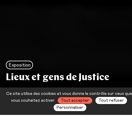
Exposition
Lieux et gens de Justice
Concours photo du Barreau de
Ce site utilise des cookies et vous donne le contrôle sur ceux que
Toulon
vous souhaitez activer
Tout accepter
Tout refuser
Personnaliser
En partenariat avec le Barreau de