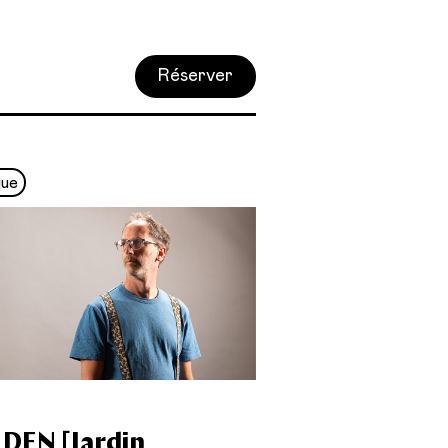
Réserver
que
DEN [Jardin