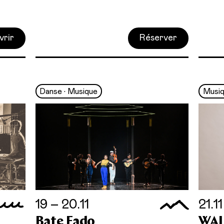
vrir
Réserver
Danse • Musique
Musi
19 – 20.11
21.11
Bate Fado
WAL