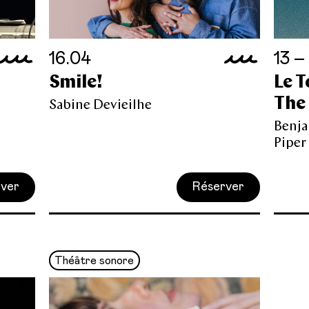
16.04
13 –
Smile!
Le T
The 
Sabine Devieilhe
Benj
Piper
ver
Réserver
Théâtre sonore