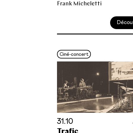
Frank Micheletti
Décou
Ciné-concert
31.10
Trafic