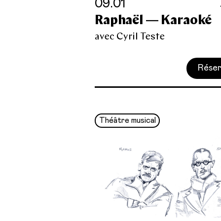
09.01
Raphaël — Karaoké
avec Cyril Teste
Réser
Théâtre musical