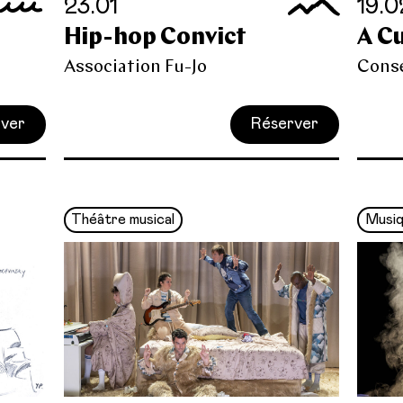
23.01
19.0
Hip-hop Convict
A C
Association Fu-Jo
Cons
ver
Réserver
Théâtre musical
Musiq