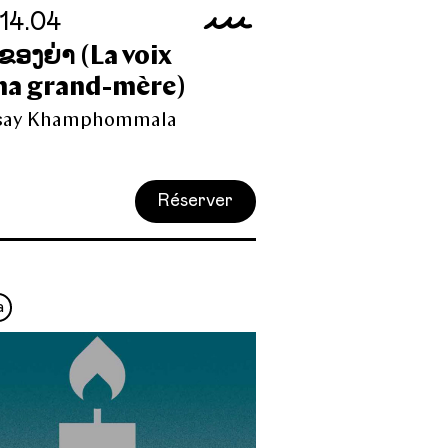
 14.04
ອງຍ່າ (La voix
ma grand-mère)
say Khamphommala
Réserver
a