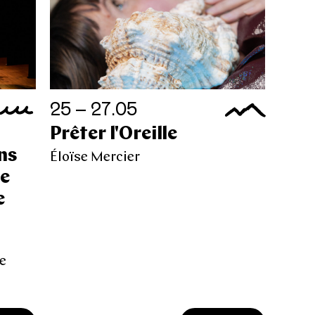
25 – 27.05
Prêter l'Oreille
ns
Éloïse Mercier
re
e
a
e