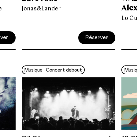
Ale
e
Jonas&Lander
Lo G
ver
Réserver
Musique • Concert debout
Musi