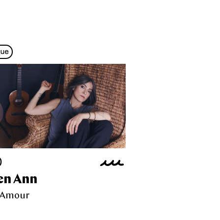
que
0
en Ann
 Amour