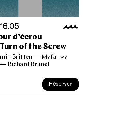
 16.05
our d’écrou
Turn of the Screw
amin Britten — Myfanwy
 — Richard Brunel
Réserver