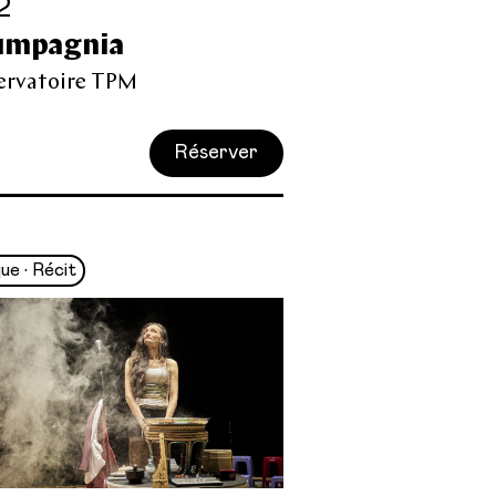
2
umpagnia
ervatoire TPM
Réserver
ue • Récit