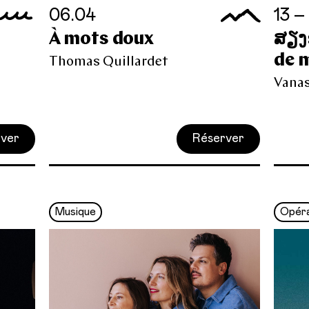
06.04
13 –
À mots doux
ສຽງຂ
de 
Thomas Quillardet
Vana
ver
Réserver
Musique
Opér