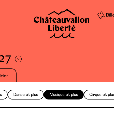
Bill
 27
rier
us
Danse et plus
Musique et plus
Cirque et plu