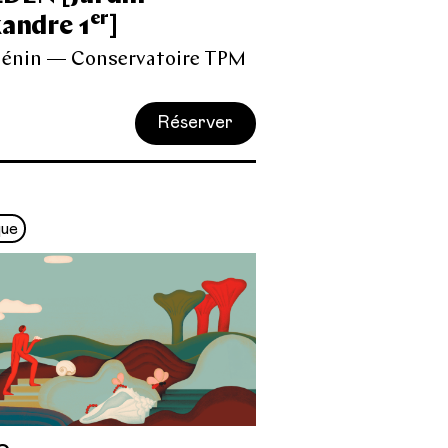
er
xandre 1
]
uénin — Conservatoire TPM
Réserver
que